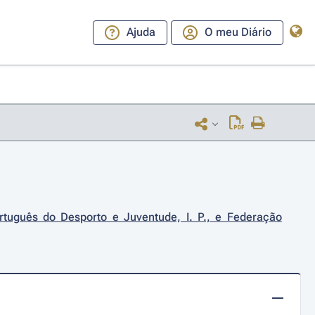
Ajuda
O meu Diário
rtuguês do Desporto e Juventude, I. P., e Federação 