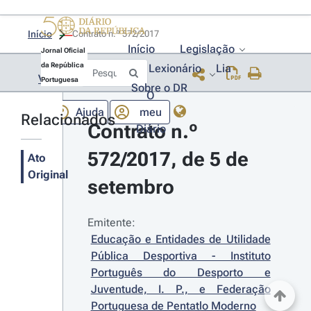
Início
Contrato n.º 572/2017 
Início
Legislação
Jornal Oficial
da República
Lexionário
Lia
Voltar
Portuguesa
Sobre o DR
O
Ajuda
meu
Relacionados
Contrato n.º 
Diário
572/2017, de 5 de 
Ato
Original
setembro
Emitente:
Educação e Entidades de Utilidade 
Pública Desportiva - Instituto 
Português do Desporto e 
Juventude, I. P., e Federação 
Portuguesa de Pentatlo Moderno