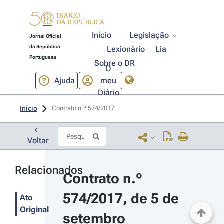
Início
Legislação
Jornal Oficial
da República
Lexionário
Lia
Portuguesa
Sobre o DR
O
Ajuda
meu
Diário
Início
Contrato n.º 574/2017 
Voltar
Relacionados
Contrato n.º 
574/2017, de 5 de 
Ato
Original
setembro