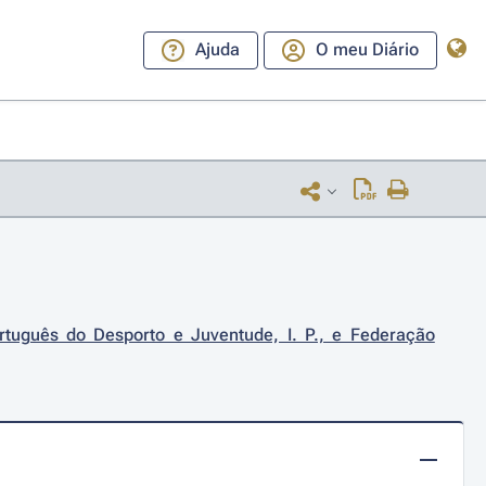
Ajuda
O meu Diário
rtuguês do Desporto e Juventude, I. P., e Federação 