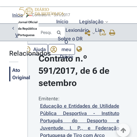
Início
Contrato n.º 591/2017 
Início
Legislação
Jornal Oficial
da República
Lexionário
Lia
Voltar
Portuguesa
Sobre o DR
O
Ajuda
meu
Relacionados
Contrato n.º 
Diário
591/2017, de 6 de 
Ato
Original
setembro
Emitente:
Educação e Entidades de Utilidade 
Pública Desportiva - Instituto 
Português do Desporto e 
Juventude, I. P., e Federação 
Portuguesa de Tiro com Arco