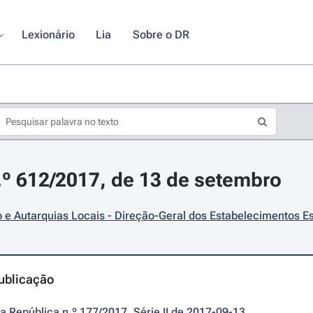
Lexionário
Lia
Sobre o DR
.º 612/2017, de 13 de setembro
e Autarquias Locais - Direção-Geral dos Estabelecimentos Es
ublicação
da República n.º 177/2017, Série II de 2017-09-13