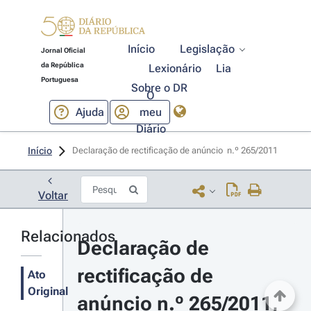
Início
Legislação
Jornal Oficial
da República
Lexionário
Lia
Portuguesa
Sobre o DR
O
Ajuda
meu
Diário
Início
Declaração de rectificação de anúncio  n.º 265/2011 
Voltar
Relacionados
Declaração de 
rectificação de 
Ato
Original
anúncio n.º 265/2011, 