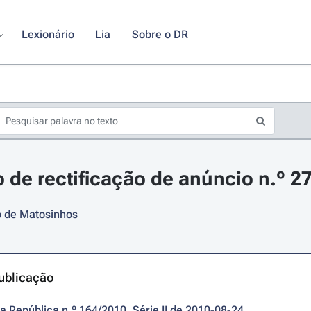
Lexionário
Lia
Sobre o DR
 de rectificação de anúncio n.º 2
o de Matosinhos
ublicação
da República n.º 164/2010, Série II de 2010-08-24