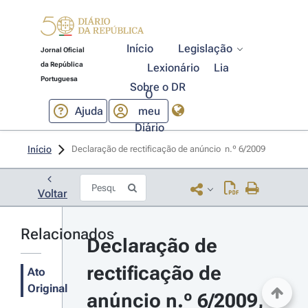
Início
Legislação
Jornal Oficial
da República
Lexionário
Lia
Portuguesa
Sobre o DR
O
Ajuda
meu
Diário
Início
Declaração de rectificação de anúncio  n.º 6/2009 
Voltar
Relacionados
Declaração de 
rectificação de 
Ato
Original
anúncio n.º 6/2009, 