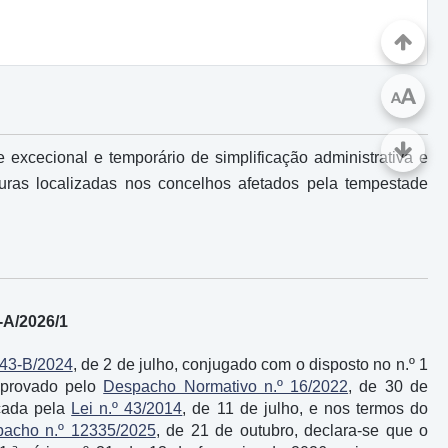
A
A
 excecional e temporário de simplificação administrativa e
uturas localizadas nos concelhos afetados pela tempestade
-A/2026/1
 43-B/2024
, de 2 de julho, conjugado com o disposto no n.º 1
aprovado pelo
Despacho Normativo n.º 16/2022
, de 30 de
icada pela
Lei n.º 43/2014
, de 11 de julho, e nos termos do
acho n.º 12335/2025
, de 21 de outubro, declara-se que o