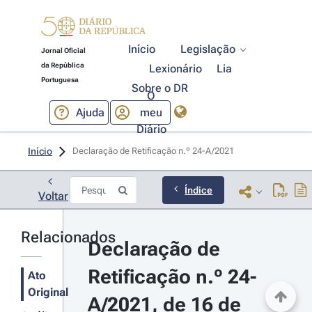
Início
Legislação
Jornal Oficial
da República
Lexionário
Lia
Portuguesa
Sobre o DR
O
Ajuda
meu
Diário
Início
Declaração de Retificação n.º 24-A/2021 
Índice
Voltar
Relacionados
Declaração de 
Retificação n.º 24-
Ato
Original
A/2021, de 16 de 