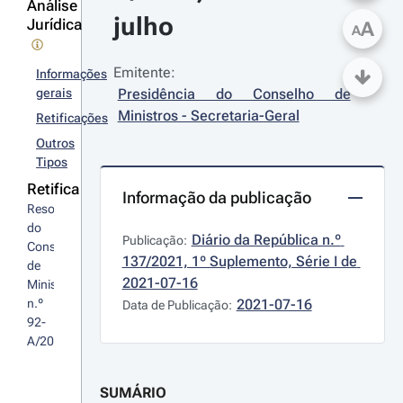
Análise
julho
Jurídica
A
A
Emitente:
Informações
gerais
Presidência do Conselho de 
Ministros - Secretaria-Geral
Retificações
Outros
Tipos
Retifica
Informação da publicação
Resolução 
do 
Diário da República n.º 
Publicação:
Conselho 
137/2021, 1º Suplemento, Série I de 
de 
2021-07-16
Ministros 
n.º 
2021-07-16
Data de Publicação:
92-
A/2021
SUMÁRIO