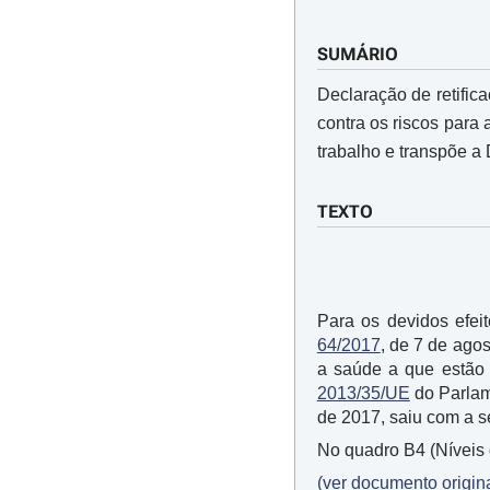
SUMÁRIO
Declaração de retific
contra os riscos para
trabalho e transpõe a 
TEXTO
Para os devidos efei
64/2017
, de 7 de ago
a saúde a que estão 
2013/35/UE
do Parlame
de 2017, saiu com a se
No quadro B4 (Níveis 
(ver documento origina