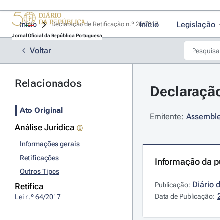
Início
Legislação
Início
Declaração de Retificação n.º 26/2017 
Jornal Oficial da República Portuguesa
Voltar
Relacionados
Declaração
Ato Original
Emitente:
Assemble
Análise Jurídica
Informações gerais
Retificações
Informação da p
Outros Tipos
Diário 
Publicação:
Retifica
Data de Publicação:
Lei n.º 64/2017