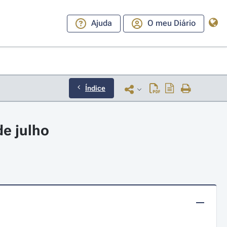
Ajuda
O meu Diário
Índice
de julho