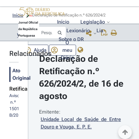
Início
Declaração de Retificação n.º 626/2024/2 
Início
Legislação
Jornal Oficial
da República
Lexionário
Lia
Voltar
Portuguesa
Sobre o DR
O
Ajuda
meu
Relacionados
Declaração de 
Diário
Retificação n.º 
Ato
Original
626/2024/2, de 16 de 
Retifica
agosto
Aviso
 n.º 
15016-
Emitente:
B/2024/2
Unidade Local de Saúde de Entre 
Douro e Vouga, E. P. E.