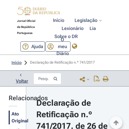
Início
Legislação
Jornal Oficial
da República
Lexionário
Lia
Portuguesa
Sobre o DR
O
Ajuda
meu
Diário
Início
Declaração de Retificação n.º 741/2017 
Voltar
Relacionados
Declaração de 
Retificação n.º 
Ato
Original
741/2017, de 26 de 