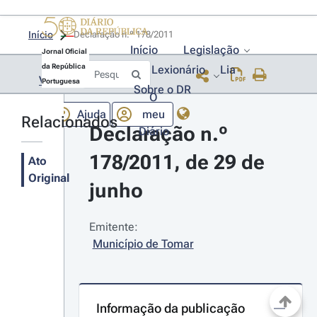
Início
Declaração n.º 178/2011 
Início
Legislação
Jornal Oficial
da República
Lexionário
Lia
Voltar
Portuguesa
Sobre o DR
O
Ajuda
meu
Relacionados
Declaração n.º 
Diário
178/2011, de 29 de 
Ato
Original
junho
Emitente:
Município de Tomar
Informação da publicação