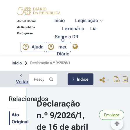
Início
Legislação
Jornal Oficial
da República
Lexionário
Lia
Portuguesa
Sobre o DR
O
Ajuda
meu
Diário
Início
Declaração n.º 9/2026/1 
Índice
Voltar
Relacionados
Declaração 
n.º 9/2026/1, 
Ato
Em vigor
Original
de 16 de abril