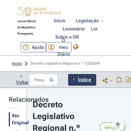
Início
Legislação
Jornal Oficial
da República
Lexionário
Lia
Portuguesa
Sobre o DR
O
Ajuda
meu
Diário
Início
Decreto Legislativo Regional n.º 1/2026/M 
Índice
Voltar
Relacionados
Decreto 
Legislativo 
Ato
Original
Regional n.º 
Em vigor