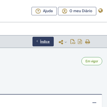
Ajuda
O meu Diário
Índice
Em vigor