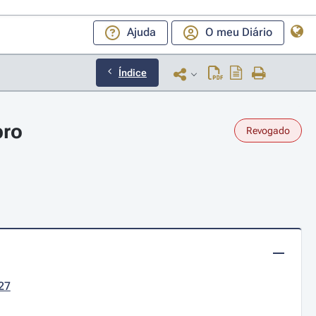
Ajuda
O meu Diário
Índice
bro
Revogado
27