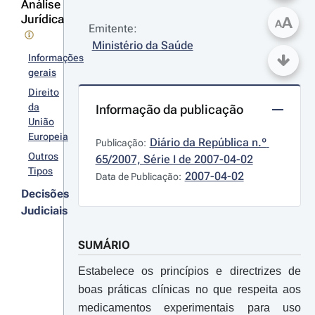
Análise
Jurídica
A
A
Emitente:
Ministério da Saúde
Informações
gerais
Direito
da
Informação da publicação
União
Europeia
Diário da República n.º 
Publicação:
Outros
65/2007, Série I de 2007-04-02
Tipos
2007-04-02
Data de Publicação:
Decisões
Judiciais
SUMÁRIO
Estabelece os princípios e directrizes de
boas práticas clínicas no que respeita aos
medicamentos experimentais para uso