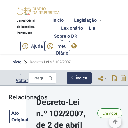
Início
Legislação
Jornal Oficial
da República
Lexionário
Lia
Portuguesa
Sobre o DR
O
Ajuda
meu
Diário
Início
Decreto-Lei n.º 102/2007 
Índice
Voltar
Relacionados
Decreto-Lei 
n.º 102/2007, 
Ato
Em vigor
Original
de 2 de abril