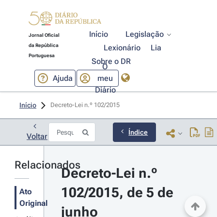
Início
Legislação
Jornal Oficial
da República
Lexionário
Lia
Portuguesa
Sobre o DR
O
Ajuda
meu
Diário
Início
Decreto-Lei n.º 102/2015 
Índice
Voltar
Relacionados
Decreto-Lei n.º 
102/2015, de 5 de 
Ato
Original
junho