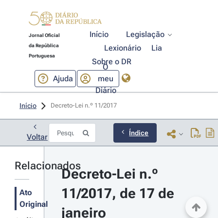
Início
Legislação
Jornal Oficial
da República
Lexionário
Lia
Portuguesa
Sobre o DR
O
Ajuda
meu
Diário
Início
Decreto-Lei n.º 11/2017 
Índice
Voltar
Relacionados
Decreto-Lei n.º 
11/2017, de 17 de 
Ato
Original
janeiro