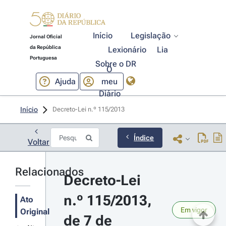
Início
Legislação
Jornal Oficial
da República
Lexionário
Lia
Portuguesa
Sobre o DR
O
Ajuda
meu
Diário
Início
Decreto-Lei n.º 115/2013 
Índice
Voltar
Relacionados
Decreto-Lei 
n.º 115/2013, 
Ato
Em vigor
Original
de 7 de 