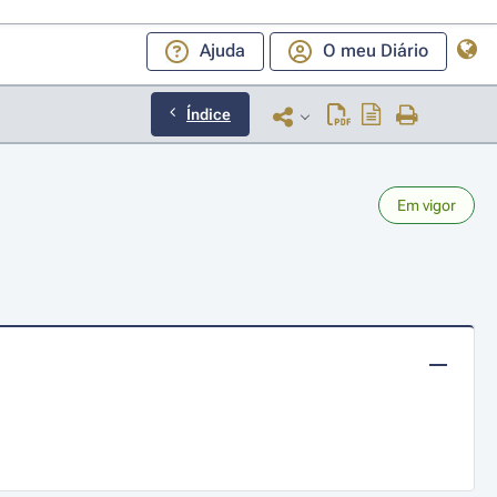
Ajuda
O meu Diário
Índice
Em vigor