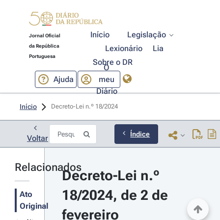
Início
Legislação
Jornal Oficial
da República
Lexionário
Lia
Portuguesa
Sobre o DR
O
Ajuda
meu
Diário
Início
Decreto-Lei n.º 18/2024 
Índice
Voltar
Relacionados
Decreto-Lei n.º 
18/2024, de 2 de 
Ato
Original
fevereiro