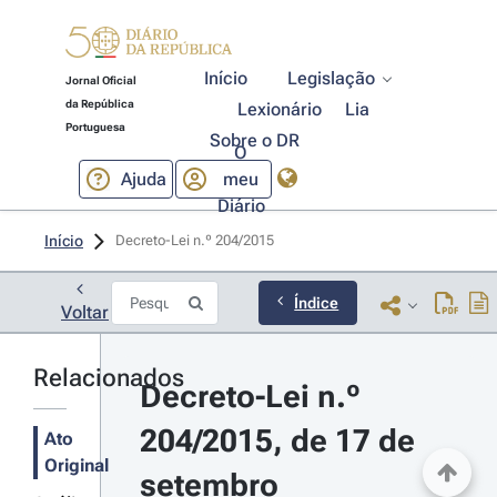
Início
Legislação
Jornal Oficial
da República
Lexionário
Lia
Portuguesa
Sobre o DR
O
Ajuda
meu
Diário
Início
Decreto-Lei n.º 204/2015 
Índice
Voltar
Relacionados
Decreto-Lei n.º 
204/2015, de 17 de 
Ato
Original
setembro