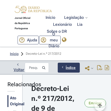
Início
Legislação
Jornal Oficial
da República
Lexionário
Lia
Portuguesa
Sobre o DR
O
Ajuda
meu
Diário
Início
Decreto-Lei n.º 217/2012 
Índice
Voltar
Relacionados
Decreto-Lei 
n.º 217/2012, 
Ato
Em vigor
Original
de 9 de 