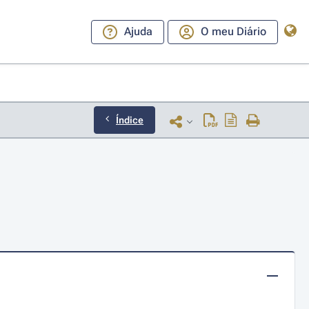
Ajuda
O meu Diário
Índice