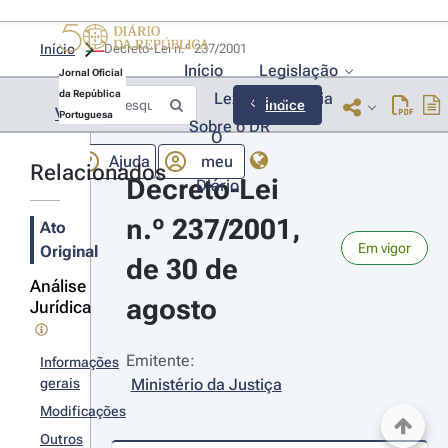
Início
Decreto-Lei n.º 237/2001 
Início
Legislação
Jornal Oficial
da República
Lexionário
Lia
Índice
Voltar
Portuguesa
Sobre o DR
O
Ajuda
meu
Relacionados
Decreto-Lei 
Diário
n.º 237/2001, 
Ato
Em vigor
Original
de 30 de 
Análise
agosto
Jurídica
Emitente:
Informações
gerais
Ministério da Justiça
Modificações
Outros