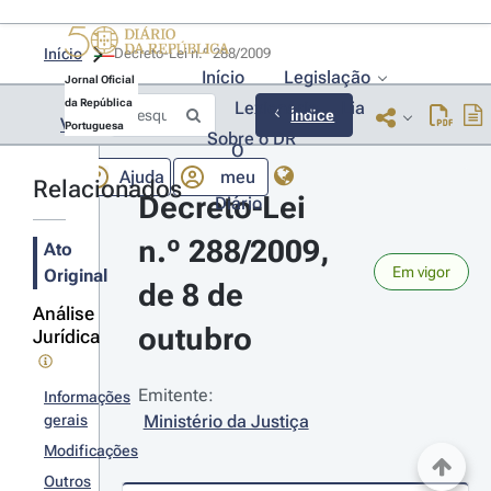
Início
Decreto-Lei n.º 288/2009 
Início
Legislação
Jornal Oficial
da República
Lexionário
Lia
Índice
Voltar
Portuguesa
Sobre o DR
O
Ajuda
meu
Relacionados
Decreto-Lei 
Diário
n.º 288/2009, 
Ato
Em vigor
Original
de 8 de 
Análise
outubro
Jurídica
Emitente:
Informações
gerais
Ministério da Justiça
Modificações
Outros