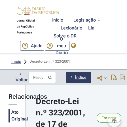
Início
Legislação
Jornal Oficial
da República
Lexionário
Lia
Portuguesa
Sobre o DR
O
Ajuda
meu
Diário
Início
Decreto-Lei n.º 323/2001 
Índice
Voltar
Relacionados
Decreto-Lei 
n.º 323/2001, 
Ato
Em vigor
Original
de 17 de 