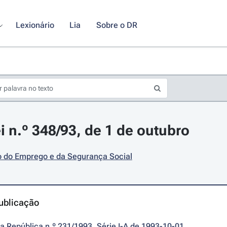
Lexionário
Lia
Sobre o DR
i n.º 348/93, de 1 de outubro
o do Emprego e da Segurança Social
ublicação
da República n.º 231/1993, Série I-A de 1993-10-01