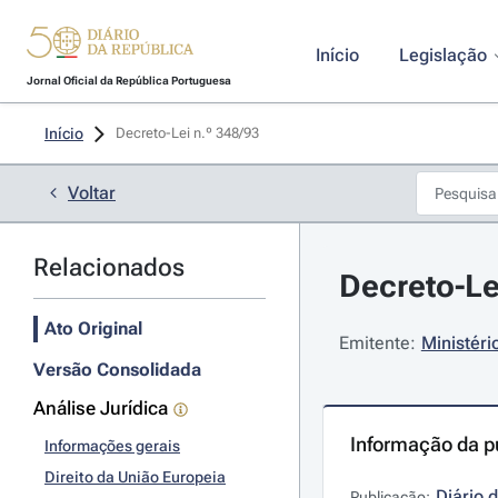
Início
Legislação
Jornal Oficial da República Portuguesa
Início
Decreto-Lei n.º 348/93 
Voltar
Relacionados
Decreto-Le
Ato Original
Emitente:
Ministéri
Versão Consolidada
Análise Jurídica
Informação da p
Informações gerais
Direito da União Europeia
Diário 
Publicação: