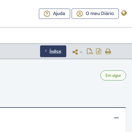
Ajuda
O meu Diário
Índice
Em vigor