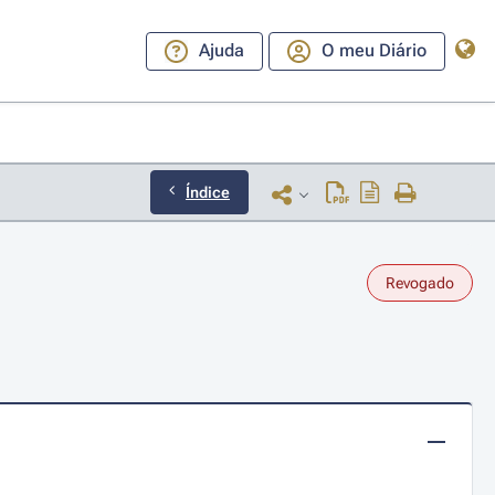
Ajuda
O meu Diário
Índice
Revogado