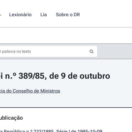
Lexionário
Lia
Sobre o DR
i n.º 389/85, de 9 de outubro
ia do Conselho de Ministros
ublicação
da República n.º 232/1985, Série I de 1985-10-09