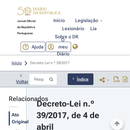
Início
Legislação
Jornal Oficial
da República
Lexionário
Lia
Portuguesa
Sobre o DR
O
Ajuda
meu
Diário
Início
Decreto-Lei n.º 39/2017 
Índice
Voltar
Relacionados
Decreto-Lei n.º 
39/2017, de 4 de 
Ato
Original
abril