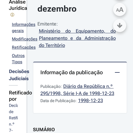
Análise
dezembro
Jurídica
A
A
Emitente:
Informações
gerais
Ministério do Equipamento, do 
Planeamento e da Administração 
Modificações
do Território
Retificações
Outros
Tipos
Decisões
Informação da publicação
Judiciais
Diário da República n.º 
Publicação:
Retificado
295/1998, Série I-A de 1998-12-23
por
1998-12-23
Data de Publicação:
Declaração 
de 
Retificação 
n.º 
SUMÁRIO
7-