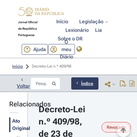
Início
Legislação
Jornal Oficial
da República
Lexionário
Lia
Portuguesa
Sobre o DR
O
Ajuda
meu
Diário
Início
Decreto-Lei n.º 409/98 
Índice
Voltar
Relacionados
Decreto-Lei 
n.º 409/98, 
Ato
Revogado
Original
de 23 de 