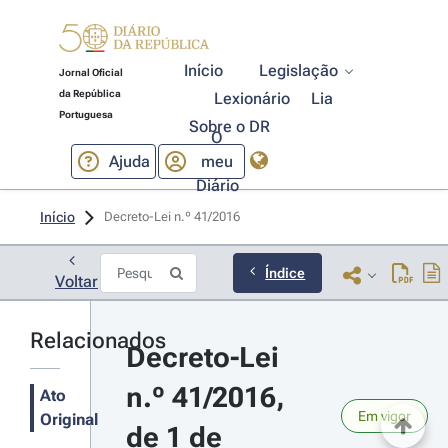
Início
Legislação
Jornal Oficial
da República
Lexionário
Lia
Portuguesa
Sobre o DR
O
Ajuda
meu
Diário
Início
Decreto-Lei n.º 41/2016 
Índice
Voltar
Relacionados
Decreto-Lei 
n.º 41/2016, 
Ato
Em vigor
Original
de 1 de 