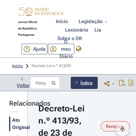
Início
Legislação
Jornal Oficial
da República
Lexionário
Lia
Portuguesa
Sobre o DR
O
Ajuda
meu
Diário
Início
Decreto-Lei n.º 413/93 
Índice
Voltar
Relacionados
Decreto-Lei 
n.º 413/93, 
Ato
Revogado
Original
de 23 de 