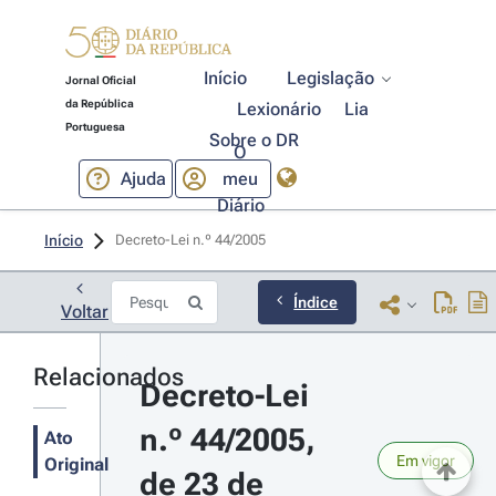
Início
Legislação
Jornal Oficial
da República
Lexionário
Lia
Portuguesa
Sobre o DR
O
Ajuda
meu
Diário
Início
Decreto-Lei n.º 44/2005 
Índice
Voltar
Relacionados
Decreto-Lei 
n.º 44/2005, 
Ato
Em vigor
Original
de 23 de 