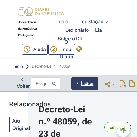
Início
Legislação
Jornal Oficial
da República
Lexionário
Lia
Portuguesa
Sobre o DR
O
Ajuda
meu
Diário
Início
Decreto-Lei n.º 48059 
Índice
Voltar
Relacionados
Decreto-Lei 
n.º 48059, de 
Ato
Em vigor
Original
23 de 