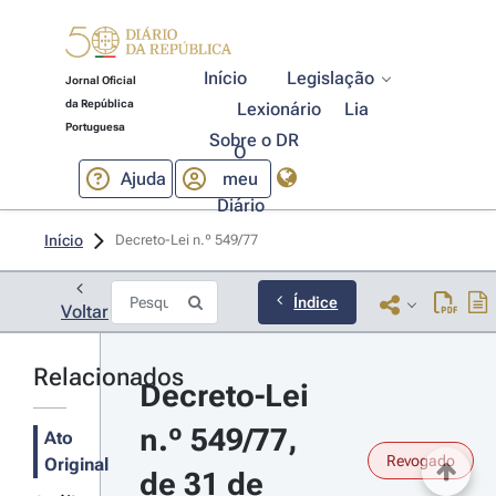
Início
Legislação
Jornal Oficial
da República
Lexionário
Lia
Portuguesa
Sobre o DR
O
Ajuda
meu
Diário
Início
Decreto-Lei n.º 549/77 
Índice
Voltar
Relacionados
Decreto-Lei 
n.º 549/77, 
Ato
Revogado
Original
de 31 de 