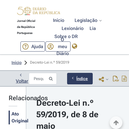
Início
Legislação
Jornal Oficial
da República
Lexionário
Lia
Portuguesa
Sobre o DR
O
Ajuda
meu
Diário
Início
Decreto-Lei n.º 59/2019 
Índice
Voltar
Relacionados
Decreto-Lei n.º 
59/2019, de 8 de 
Ato
Original
maio