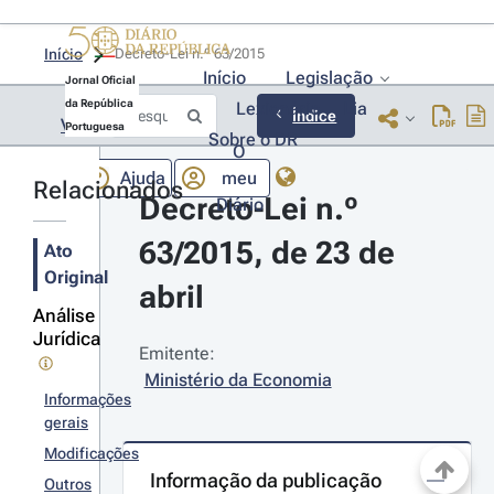
Início
Decreto-Lei n.º 63/2015 
Início
Legislação
Jornal Oficial
da República
Lexionário
Lia
Índice
Voltar
Portuguesa
Sobre o DR
O
Ajuda
meu
Relacionados
Decreto-Lei n.º 
Diário
63/2015, de 23 de 
Ato
Original
abril
Análise
Jurídica
Emitente:
Ministério da Economia
Informações
gerais
Modificações
Informação da publicação
Outros