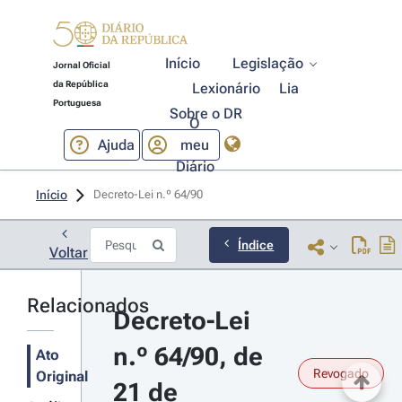
Início
Legislação
Jornal Oficial
da República
Lexionário
Lia
Portuguesa
Sobre o DR
O
Ajuda
meu
Diário
Início
Decreto-Lei n.º 64/90 
Índice
Voltar
Relacionados
Decreto-Lei 
n.º 64/90, de 
Ato
Revogado
Original
21 de 