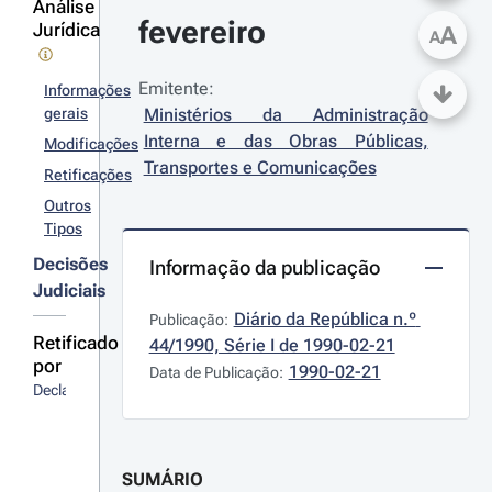
Análise
fevereiro
Jurídica
A
A
Emitente:
Informações
gerais
Ministérios da Administração 
Interna e das Obras Públicas, 
Modificações
Transportes e Comunicações
Retificações
Outros
Tipos
Decisões
Informação da publicação
Judiciais
Diário da República n.º 
Publicação:
Retificado
44/1990, Série I de 1990-02-21
por
1990-02-21
Data de Publicação:
Declaração
SUMÁRIO