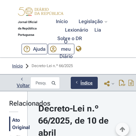
Início
Legislação
Jornal Oficial
da República
Lexionário
Lia
Portuguesa
Sobre o DR
O
Ajuda
meu
Diário
Início
Decreto-Lei n.º 66/2025 
Índice
Voltar
Relacionados
Decreto-Lei n.º 
66/2025, de 10 de 
Ato
Original
abril