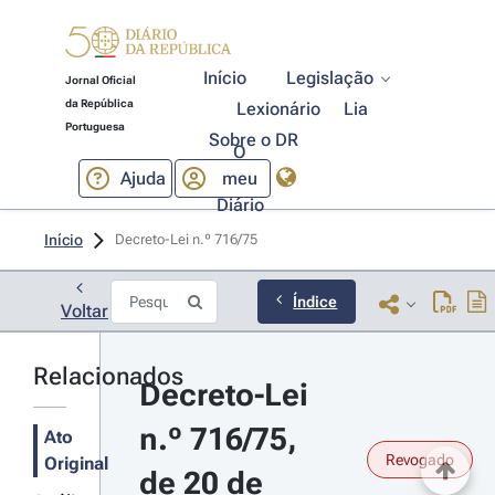
Início
Legislação
Jornal Oficial
da República
Lexionário
Lia
Portuguesa
Sobre o DR
O
Ajuda
meu
Diário
Início
Decreto-Lei n.º 716/75 
Índice
Voltar
Relacionados
Decreto-Lei 
n.º 716/75, 
Ato
Revogado
Original
de 20 de 