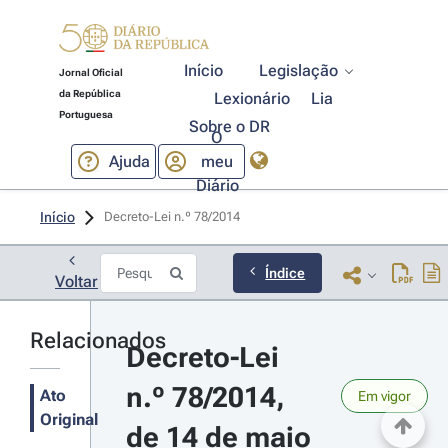
Início
Legislação
Jornal Oficial
da República
Lexionário
Lia
Portuguesa
Sobre o DR
O
Ajuda
meu
Diário
Início
Decreto-Lei n.º 78/2014 
Índice
Voltar
Relacionados
Decreto-Lei 
n.º 78/2014, 
Ato
Em vigor
Original
de 14 de maio