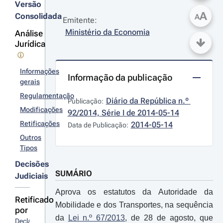
Versão
A
Consolidada
A
Emitente:
Ministério da Economia
Análise
Jurídica
Informações
Informação da publicação
gerais
Regulamentação
Diário da República n.º 
Publicação:
Modificações
92/2014, Série I de 2014-05-14
Retificações
2014-05-14
Data de Publicação:
Outros
Tipos
Decisões
SUMÁRIO
Judiciais
Aprova os estatutos da Autoridade da
Retificado
Mobilidade e dos Transportes, na sequência
por
da
Lei n.º 67/2013
, de 28 de agosto, que
Declaração 