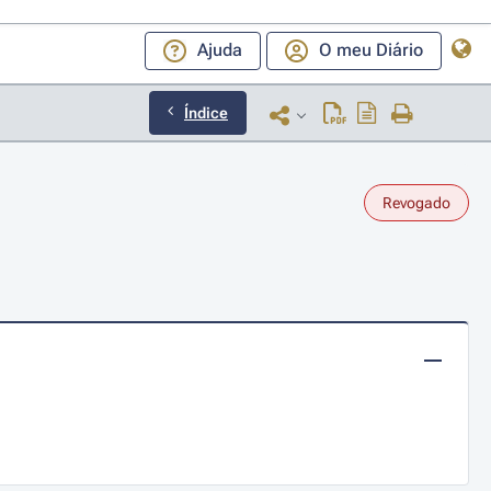
Ajuda
O meu Diário
Índice
Revogado