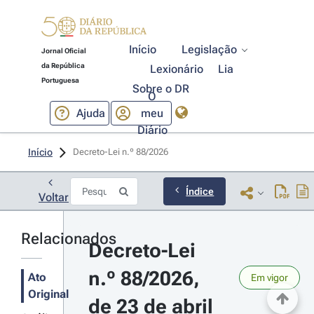
Início
Legislação
Jornal Oficial
da República
Lexionário
Lia
Portuguesa
Sobre o DR
O
Ajuda
meu
Diário
Início
Decreto-Lei n.º 88/2026 
Índice
Voltar
Relacionados
Decreto-Lei 
n.º 88/2026, 
Ato
Em vigor
Original
de 23 de abril