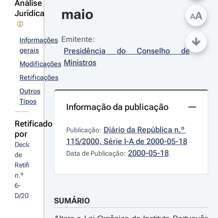
Análise
maio
Jurídica
A
A
Emitente:
Informações
gerais
Presidência do Conselho de 
Ministros
Modificações
Retificações
Outros
Tipos
Informação da publicação
Retificado
Diário da República n.º 
Publicação:
por
115/2000, Série I-A de 2000-05-18
Declaração 
2000-05-18
Data de Publicação:
de 
Retificação 
n.º 
6-
D/2000
SUMÁRIO