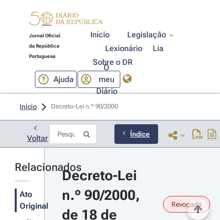
Início
Legislação
Jornal Oficial
da República
Lexionário
Lia
Portuguesa
Sobre o DR
O
Ajuda
meu
Diário
Início
Decreto-Lei n.º 90/2000 
Índice
Voltar
Relacionados
Decreto-Lei 
n.º 90/2000, 
Ato
Revogado
Original
de 18 de 